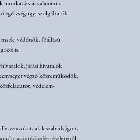
ók munkatársai, valamint a
jtó egészségügyi szolgáltatók
tensek, védőnők, főállású
gozói is.
ivatalok, járási hivatalok
evékenységet végző közreműködők,
közfeladatot, védelem-
 illetve azokat, akik szabadságon,
ondta az intézkedés részleteiről