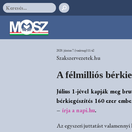
2020. június 7. (vasárnap) 11:42
Szakszervezetek.hu
A félmilliós bérki
Július 1-jével kapják meg bru
bérkiegészítés 160 ezer ember
–
írja a napi.hu
.
Az egyszeri juttatást valamennyi