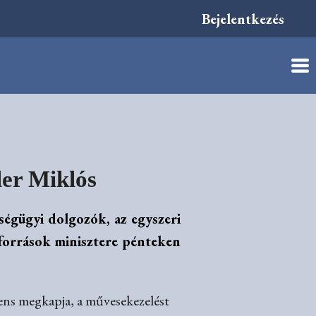
Bejelentkezés
sler Miklós
zségügyi dolgozók, az egyszeri
rőforrások minisztere pénteken
tens megkapja, a művesekezelést