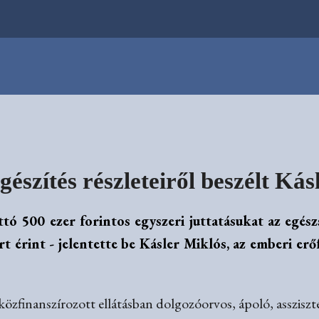
egészítés részleteiről beszélt Ká
ttó 500 ezer forintos egyszeri juttatásukat az egés
t érint - jelentette be Kásler Miklós, az emberi e
 közfinanszírozott ellátásban dolgozóorvos, ápoló, asszisz