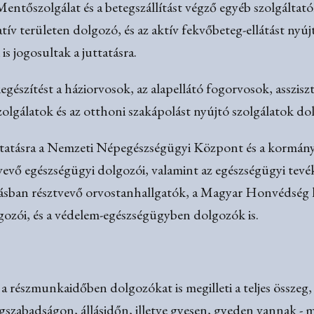
Mentőszolgálat és a betegszállítást végző egyéb szolgáltat
tív területen dolgozó, és az aktív fekvőbeteg-ellátást nyú
is jogosultak a juttatásra.
gészítést a háziorvosok, az alapellátó fogorvosok, asszisz
olgálatok és az otthoni szakápolást nyújtó szolgálatok dol
uttatásra a Nemzeti Népegészségügyi Központ és a kormányh
ztvevő egészségügyi dolgozói, valamint az egészségügyi t
látásban résztvevő orvostanhallgatók, a Magyar Honvédség 
lgozói, és a védelem-egészségügyben dolgozók is.
 a részmunkaidőben dolgozókat is megilleti a teljes összeg,
egszabadságon, állásidőn, illetve gyesen, gyeden vannak - m