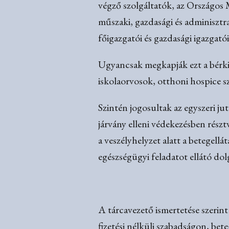
végző szolgáltatók, az Országos 
műszaki, gazdasági és adminisztra
főigazgatói és gazdasági igazgatói 
Ugyancsak megkapják ezt a bérkie
iskolaorvosok, otthoni hospice sz
Szintén jogosultak az egyszeri j
járvány elleni védekezésben rés
a veszélyhelyzet alatt a betegel
egészségügyi feladatot ellátó do
A tárcavezető ismertetése szerint
fizetési nélküli szabadságon, bet